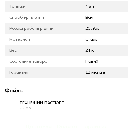
Тоннаж
4.5 т
Спосіб кріплення
Вал
Розхід робочії рідини
20 л/хв
Материал
Сталь
Вес
24 кг
Состояние товара
Новий
Гарантия
12 місяців
Файлы
ТЕХНІЧНИЙ ПАСПОРТ
2.2 МБ
PDF
Доставка
Оплата
Гарантия