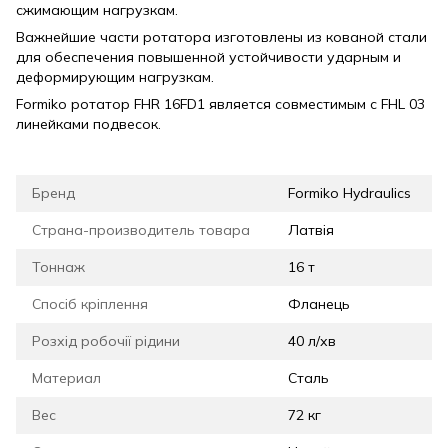
сжимающим нагрузкам.
Важнейшие части ротатора изготовлены из кованой стали
для обеспечения повышенной устойчивости ударным и
деформирующим нагрузкам.
Formiko ротатор FHR 16FD1 является совместимым с FHL 03
линейками подвесок.
Бренд
Formiko Hydraulics
Страна-производитель товара
Латвія
Тоннаж
16 т
Спосіб кріплення
Фланець
Розхід робочії рідини
40 л/хв
Материал
Сталь
Вес
72 кг