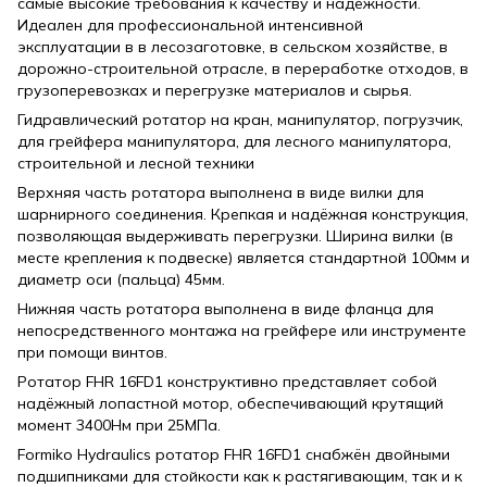
самые высокие требования к качеству и надёжности.
Идеален для профессиональной интенсивной
эксплуатации в в лесозаготовке, в сельском хозяйстве, в
дорожно-строительной отрасле, в переработке отходов, в
грузоперевозках и перегрузке материалов и сырья.
Гидравлический ротатор на кран, манипулятор, погрузчик,
для грейфера манипулятора, для лесного манипулятора,
строительной и лесной техники
Верхняя часть ротатора выполнена в виде вилки для
шарнирного соединения. Крепкая и надёжная конструкция,
позволяющая выдерживать перегрузки. Ширина вилки (в
месте крепления к подвеске) является стандартной 100мм и
диаметр оси (пальца) 45мм.
Нижняя часть ротатора выполнена в виде фланца для
непосредственного монтажа на грейфере или инструменте
при помощи винтов.
Ротатор FHR 16FD1 конструктивно представляет собой
надёжный лопастной мотор, обеспечивающий крутящий
момент 3400Нм при 25МПа.
Formiko Hydraulics ротатор FHR 16FD1 снабжён двойными
подшипниками для стойкости как к растягивающим, так и к