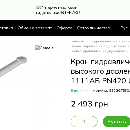
ставка
Обмен и возврат
Оферта
Сотрудничество
Рус
Главная
Гидравлические клапа
Краны шаровые 2х ходовые Gemels
Кран гидравлический двухходовой
Кран гидравлич
высокого давле
1111AB PN420 
В наличии
Артикул: GE2GGT530
2 493 грн
Купить