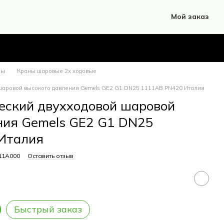
Мой заказ
ны
Краны шаровые 2х ходовые
 шаровой высокого давления Gemels GE2 G1 DN25 1111AB PN420 Италия
еский двухходовой шаровой
ния Gemels GE2 G1 DN25
Италия
11A000
Оставить отзыв
Быстрый заказ