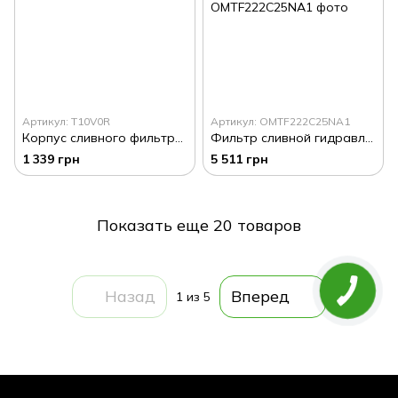
Артикул: T10V0R
Артикул: OMTF222С25NA1
Корпус сливного фильтра ОМТ T10V0R (by-pass на сливе) Италия
Фильтр сливной гидравлический OMTF 350л / мин OMTF222С25NA1 Италия
1 339 грн
5 511 грн
Показать еще 20 товаров
Назад
Вперед
1
из 5