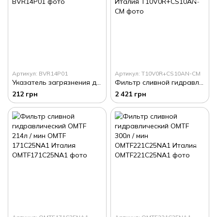
Артикул: BVR14P01
Артикул: T10V0R+CS10AN-CM
Указатель загрязнения для сливного фильтра MP Filtri BVR14P01 Италия
Фильтр сливной гидравлический OMT 100л / мин T10V0R+CS10AN-CM Италия
212 грн
2 421 грн