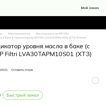
Мой заказ
ры
Маслоуказатели
Маслоуказатели MP Filtri
 в баке (c термометром) MP Filtri LVA30TAPM10S01 (ХТЗ) Италия
катор уровня масла в баке (c
P Filtri LVA30TAPM10S01 (ХТЗ)
10S01
Оставить отзыв
Быстрый заказ
тики