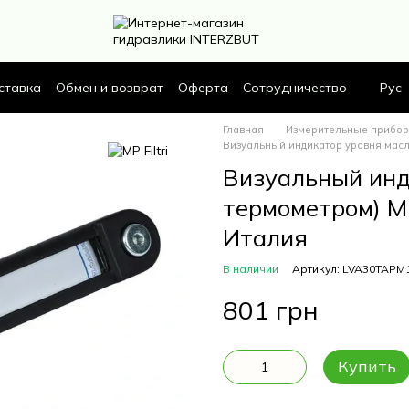
ставка
Обмен и возврат
Оферта
Сотрудничество
Рус
Главная
Измерительные прибо
Визуальный индикатор уровня масла
Визуальный инди
термометром) M
Италия
В наличии
Артикул: LVA30TAPM
801 грн
Купить
Описание
Характерис