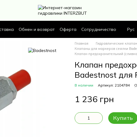
ставка
Обмен и возврат
Оферта
Сотрудничество
Рус
Главная
Гидравлические клапа
Клапаны для маркеров сеялки Bade
Клапан предохранительний (сливной
Клапан предохр
Badestnost для 
В наличии
Артикул: 2104784
О
1 236 грн
Купить
Описание
Характерис