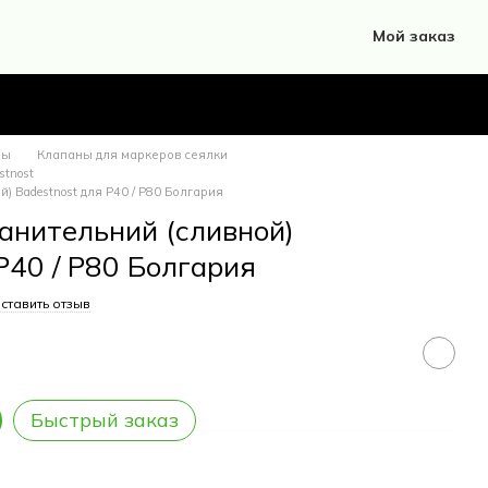
Мой заказ
ны
Клапаны для маркеров сеялки
stnost
) Badestnost для P40 / P80 Болгария
анительний (сливной)
P40 / P80 Болгария
ставить отзыв
Быстрый заказ
тики