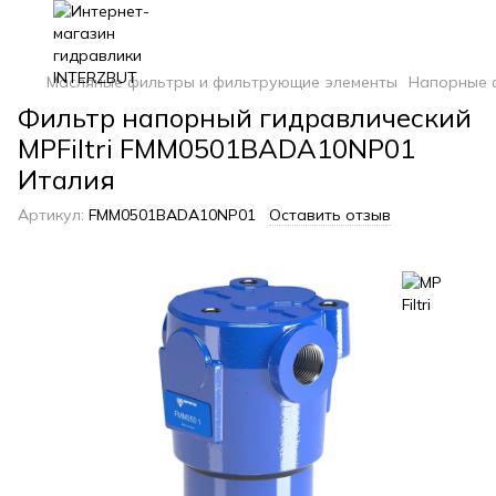
Масляные фильтры и фильтрующие элементы
Напорные 
Фильтр напорный гидравлический
MPFiltri FMM0501BADA10NP01
Италия
Артикул:
FMM0501BADA10NP01
Оставить отзыв