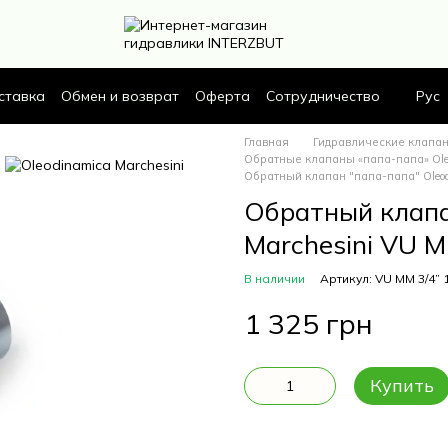
ставка
Обмен и возврат
Оферта
Сотрудничество
Рус
Главная
Гидравлические клапа
Обратные клапаны «папа-папа» Oleo
Обратный клапан "папа-папа" Oleod
Обратный клапа
Marchesini VU 
В наличии
Артикул: VU MM 3/4” 
1 325 грн
Купить
Описание
Характерис