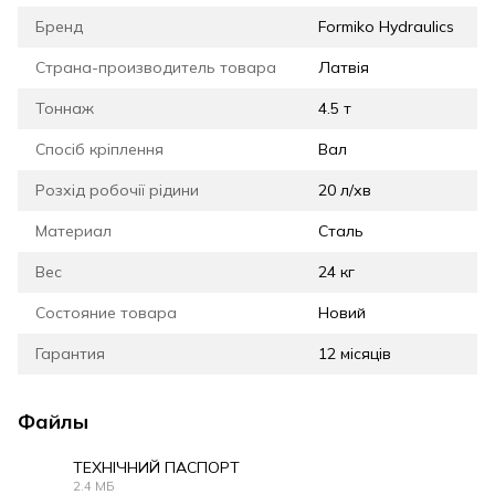
Бренд
Formiko Hydraulics
Страна-производитель товара
Латвія
Тоннаж
4.5 т
Спосіб кріплення
Вал
Розхід робочії рідини
20 л/хв
Материал
Сталь
Вес
24 кг
Состояние товара
Новий
Гарантия
12 місяців
Файлы
ТЕХНІЧНИЙ ПАСПОРТ
2.4 МБ