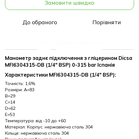
Замовити швидко
До обраного
Порівняти
Опис
Характеристики
Манометр заднє підключення з гліцерином Dicsa
MFI6304315-DB (1/4" BSP) 0-315 bar Іспанія
Характеристики MFI6304315-DB (1/4" BSP):
Точність: 1,6%
Розміри: A=83
B=29
C=14
D=62
E=53
Температура: від -10 до +60
Матеріал: Корпус: нержавіюча сталь 304
Кільце: нержавіюча сталь 304