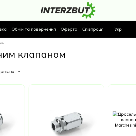
вка
Обмін та повернення
Оферта
Співпраця
Укр
ном
тним клапаном
ярністю