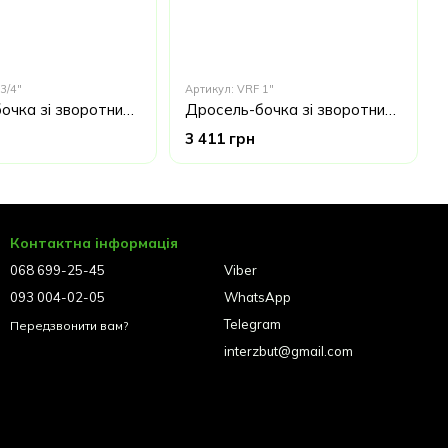
3/4"
Артикул: VRF 1"
Дросель-бочка зі зворотним клапаном Oleodinamica Marchesini VRF 3/4 "Італія
Дросель-бочка зі зворотним клапаном Oleodinamica Marchesini VRF 1 '' Італія
3 411 грн
Контактна інформація
068 699-25-45
Viber
093 004-02-05
WhatsApp
Telegram
Передзвонити вам?
interzbut@gmail.com