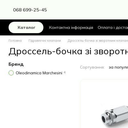
Перейти до основного контенту
068 699-25-45
Контактна інформація
Оплата і доста
Каталог
Головна
Гідравлічні клапани
Дроссель-бочка зі зворотним клапа
Дроссель-бочка зі зворо
Бренд
Сортування:
за попул
4
Oleodinamica Marchesini