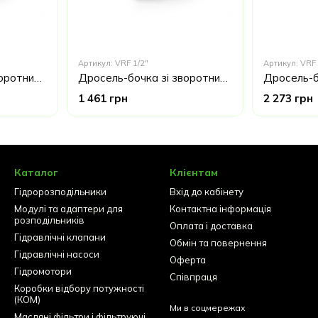
Артикул: VRF 1/2"
Артикул: VRF 
Дросель-бочка зі зворотним клапаном Oleodinamica Marchesin VRF 3/8" Італія
Дросель-бочка зі зворотним клапаном Oleodinamica Marchesini VRF 1/2 "Італія
1 461 грн
2 273 грн
Каталог
Клієнтам
Гідророзподільники
Вхід до кабінету
Модулі та адаптери для
Контактна інформація
розподільників
Оплата і доставка
Гідравлічні клапани
Обмін та повернення
Гідравлічні насоси
Оферта
Гідромотори
Співпраця
Коробки відбору потужності
(КОМ)
Ми в соцмережах
Масляні фільтри і фільтруючі