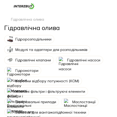
Гідравлічна олива
Гідравлічна олива
Гідророзподільники
Модулі та адаптери для розподільників
Гідравлічні клапани
Гідравлічні насоси
Гідромотори
Коробки відбору потужності (КОМ)
Масляні фільтри і фільтруючі елементи
Вимірювальні прилади
Маслостанції
Захвати для вантажопідйомної техніки