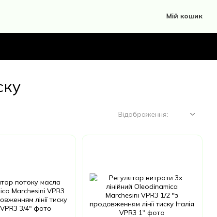
Мій кошик
ску
Відображення: