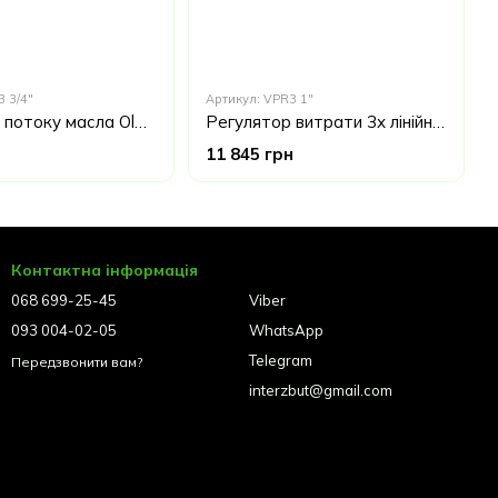
3 3/4"
Артикул: VPR3 1"
Регулятор потоку масла Oleodinamica Marchesini VPR3 3/4" з продовженням лінії тиску Італія
Регулятор витрати 3х лінійний Oleodinamica Marchesini VPR3 1/2 "з продовженням лінії тиску Італія
11 845 грн
Контактна інформація
068 699-25-45
Viber
093 004-02-05
WhatsApp
Telegram
Передзвонити вам?
interzbut@gmail.com