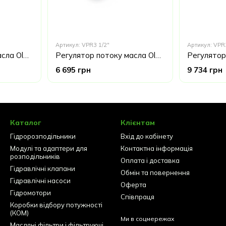
Артикул: VPR3 1/2"
Артикул: VPR
Регулятор потоку масла Oleodinamica Marchesini VPR3 3/8" з продовженням лінії тиску Італія
Регулятор потоку масла Oleodinamica Marchesini VPR3 1/2" з продовженням лінії тиску Італія
6 695 грн
9 734 грн
Каталог
Клієнтам
Гідророзподільники
Вхід до кабінету
Модулі та адаптери для
Контактна інформація
розподільників
Оплата і доставка
Гідравлічні клапани
Обмін та повернення
Гідравлічні насоси
Оферта
Гідромотори
Співпраця
Коробки відбору потужності
(КОМ)
Ми в соцмережах
Масляні фільтри і фільтруючі