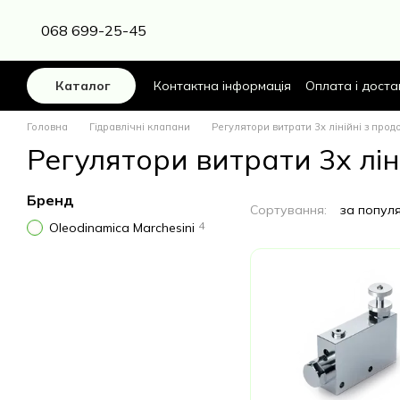
Перейти до основного контенту
068 699-25-45
Контактна інформація
Оплата і доста
Каталог
Головна
Гідравлічні клапани
Регулятори витрати 3х лінійні з прод
Регулятори витрати 3х лін
Бренд
Сортування:
за попул
4
Oleodinamica Marchesini