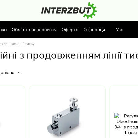
вка
Обмін та повернення
Оферта
Співпраця
Укр
овженням лінії тиску
ійні з продовженням лінії ти
ярністю