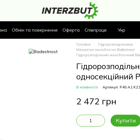
вка
Обмін та повернення
Оферта
Співпраця
Укр
Головна
Гідророзподільники
Механічні моноблочні Badestnost
Гідророзподільник моноблочний Bad
Гідророзподіль
односекційний 
В наявності
Артикул: Р45 A1 KZ
2 472 грн
Купити
Опис
Характеристики