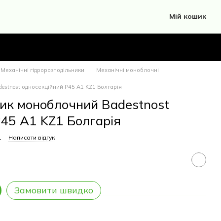
Мій кошик
Механічні гідророзподільники
Механічні моноблочні
estnost односекційний Р45 A1 KZ1 Болгарія
ник моноблочний Badestnost
Р45 A1 KZ1 Болгарія
1
Написати відгук
Замовити швидко