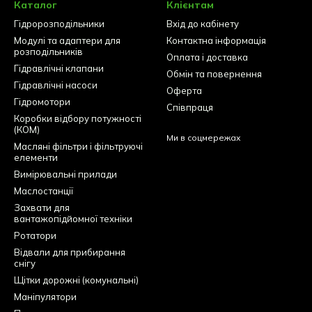
Каталог
Клієнтам
Гідророзподільники
Вхід до кабінету
Модулі та адаптери для
Контактна інформація
розподільників
Оплата і доставка
Гідравлічні клапани
Обмін та повернення
Гідравлічні насоси
Оферта
Гідромотори
Співпраця
Коробки відбору потужності
(КОМ)
Ми в соцмережах
Масляні фільтри і фільтруючі
елементи
Вимірювальні прилади
Маслостанції
Захвати для
вантажопідйомної техніки
Ротатори
Відвали для прибирання
снігу
Щітки дорожні (комунальні)
Маніпулятори