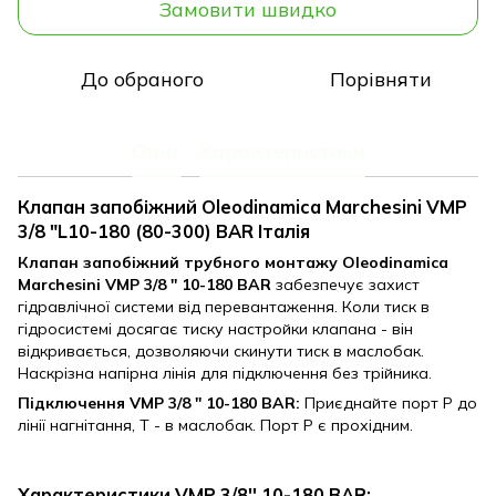
Замовити швидко
До обраного
Порівняти
Опис
Характеристики
Клапан запобіжний Oleodinamica Marchesini VMP
3/8 "L10-180 (80-300) BAR Італія
Клапан запобіжний трубного монтажу Oleodinamica
Marchesini VMP 3/8 '' 10-180 BAR
забезпечує захист
гідравлічної системи від перевантаження. Коли тиск в
гідросистемі досягає тиску настройки клапана - він
відкривається, дозволяючи скинути тиск в маслобак.
Наскрізна напірна лінія для підключення без трійника.
Підключення
VMP 3/8 '' 10-180 BAR:
Приєднайте порт P до
лінії нагнітання, Т - в маслобак. Порт Р є прохідним.
Характеристики VMP 3/8'' 10-180 BAR: