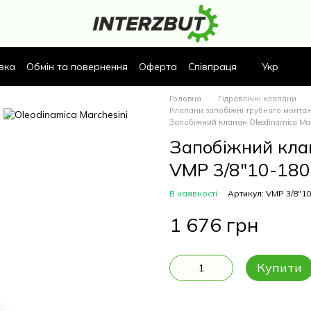
вка
Обмін та повернення
Оферта
Співпраця
Укр
Головна
Гідравлічні клапани
Клапани запобіжні трубного монтажу
Запобіжний клапан Oleodinamica Mar
Запобіжний клап
VMP 3/8"10-180
В наявності
Артикул: VMP 3/8"1
1 676 грн
Купити
Опис
Характеристики