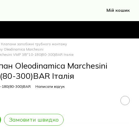
Мій кошик
Клапани запобіжні трубного монтажу
 Oleodinamica Marchesini
chesini VMP 3/8"10-180(80-300)BAR Італія
ан Oleodinamica Marchesini
(80-300)BAR Італія
0-180(80-300)BAR
Написати відгук
Замовити швидко