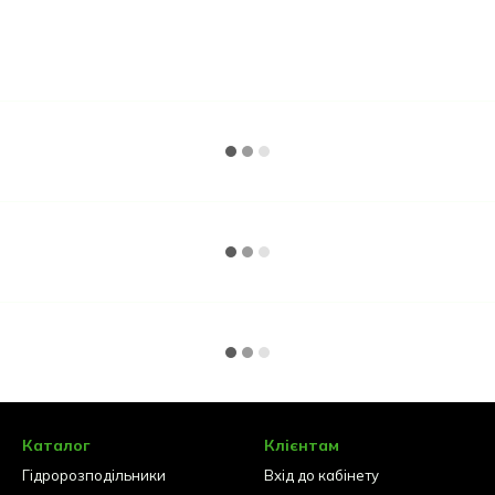
Каталог
Клієнтам
Гідророзподільники
Вхід до кабінету