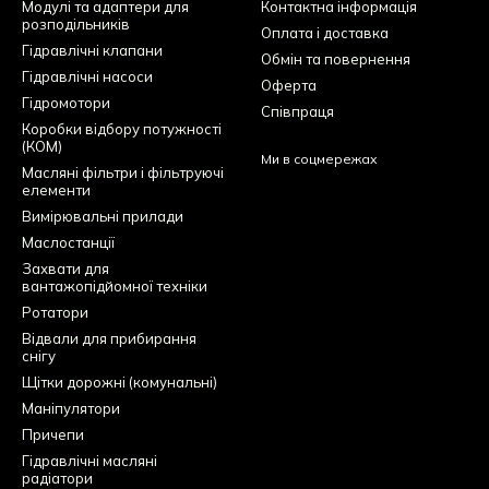
Модулі та адаптери для
Контактна інформація
розподільників
Оплата і доставка
Гідравлічні клапани
Обмін та повернення
Гідравлічні насоси
Оферта
Гідромотори
Співпраця
Коробки відбору потужності
(КОМ)
Ми в соцмережах
Масляні фільтри і фільтруючі
елементи
Вимірювальні прилади
Маслостанції
Захвати для
вантажопідйомної техніки
Ротатори
Відвали для прибирання
снігу
Щітки дорожні (комунальні)
Маніпулятори
Причепи
Гідравлічні масляні
радіатори