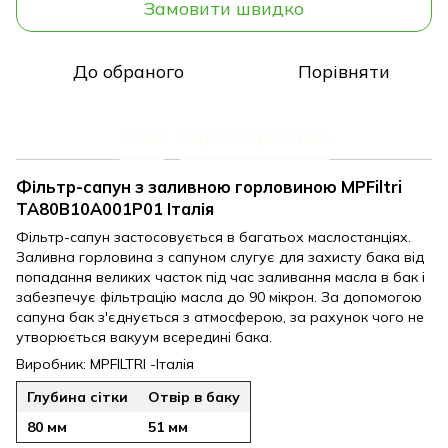
Замовити швидко
До обраного
Порівняти
Опис
Характеристики
Фільтр-сапун з заливною горловиною MPFiltri
TA80B10A001P01 Італія
Фільтр-сапун застосовується в багатьох маслостанціях.
Заливна горловина з сапуном слугує для захисту бака від
попадання великих часток під час заливання масла в бак і
забезпечує фільтрацію масла до 90 мікрон. За допомогою
сапуна бак з'єднується з атмосферою, за рахунок чого не
утворюється вакуум всередині бака.
Виробник: MPFILTRI -Італія
Глубина сітки
Отвір в баку
80 мм
51 мм