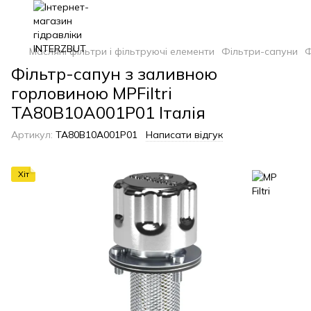
Масляні фільтри і фільтруючі елементи
Фільтри-сапуни
Ф
Фільтр-сапун з заливною
горловиною MPFiltri
TA80B10A001P01 Італія
Артикул:
TA80B10A001P01
Написати відгук
Хіт