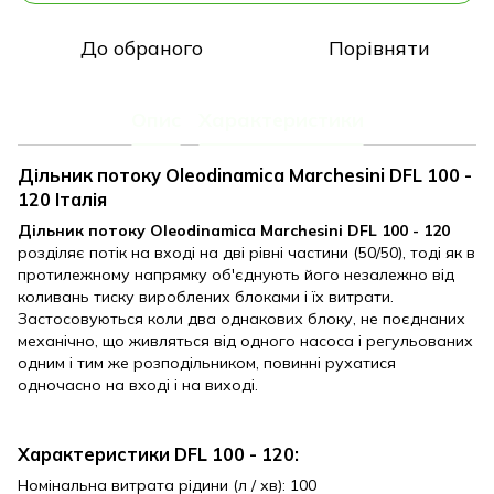
До обраного
Порівняти
Опис
Характеристики
Дільник потоку Oleodinamica Marchesini DFL 100 -
120 Італія
Дільник потоку Oleodinamica Marchesini DFL 100 - 120
розділяє потік на вході на дві рівні частини (50/50), тоді як в
протилежному напрямку об'єднують його незалежно від
коливань тиску вироблених блоками і їх витрати.
Застосовуються коли два однакових блоку, не поєднаних
механічно, що живляться від одного насоса і регульованих
одним і тим же розподільником, повинні рухатися
одночасно на вході і на виході.
Характеристики DFL 100 - 120:
Номінальна витрата рідини (л / хв): 100