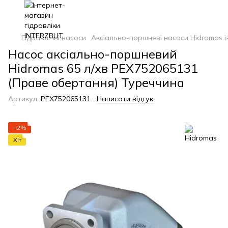
Гідравлічні насоси
Аксіально-поршневі насоси Hidromas 
Насос аксіально-поршневий
Hidromas 65 л/хв PEX752065131
(Праве обертання) Туреччина
Артикул:
PEX752065131
Написати відгук
−2%
Хіт