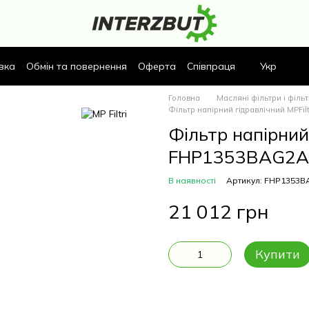
вка
Обмін та повернення
Оферта
Співпраця
Укр
Головна
Масляні фільтри і філь
Фільтр напірний гідравлічний MPFi
Фільтр напірний 
FHP1353BAG2A1
В наявності
Артикул: FHP1353
21 012 грн
Купити
Опис
Характеристики