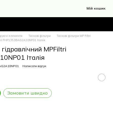
Мій кошик
труючі елементи
Тискові фільтри
Тискові фільтри MP Filtri
ltri FHP1353BAG2A10NP01 Італія
гідравлічний MPFiltri
0NP01 Італія
BAG2A10NP01
Написати відгук
Замовити швидко