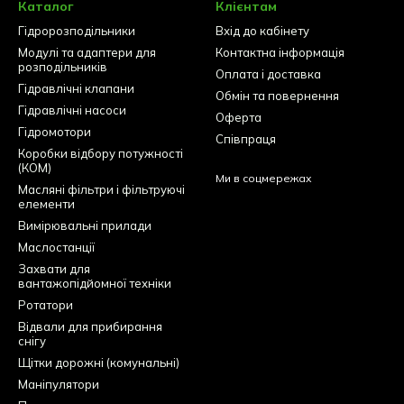
Каталог
Клієнтам
Гідророзподільники
Вхід до кабінету
Модулі та адаптери для
Контактна інформація
розподільників
Оплата і доставка
Гідравлічні клапани
Обмін та повернення
Гідравлічні насоси
Оферта
Гідромотори
Співпраця
Коробки відбору потужності
(КОМ)
Ми в соцмережах
Масляні фільтри і фільтруючі
елементи
Вимірювальні прилади
Маслостанції
Захвати для
вантажопідйомної техніки
Ротатори
Відвали для прибирання
снігу
Щітки дорожні (комунальні)
Маніпулятори