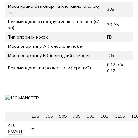
Маса крана без опор та клапанного блоку
335
(кг)
Рекомендована продуктивність насоса (л/
20–35
хв)
Тип опорних ніжок
FD
Маса опор типу А (телескопічна), кг
-
Маса опор типу FD (відкидний вниз), кг
135
0,12 або
Рекомендований розмір грейфера (м2)
0,17
15S
30S
50S
70S
90S
90D
110S
11
410
+
SMART