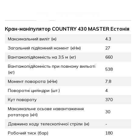
Опис
Характеристики
Кран-маніпулятор COUNTRY 430 MASTER Естонія
Максимальний виліт (м)
4.3
Загальний підйомний момент (кНм)
27
Вантажопідйомність на 3,5 м (кг)
660
Вантажопідйомність при повному вильоті
538
(кг)
Момент поворота (кНм)
7,8
Поворотні циліндри (шт.)
4
Кут повороту
370
Максимальне осьове навантаження
30
ротатора (кН)
Довжина ходу телескопічної стріли (м)
-
Робочий тиск (бар)
180