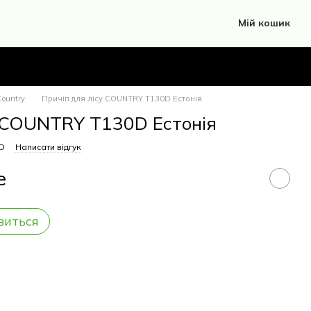
Мій кошик
ountry
Причіп для лісу COUNTRY T130D Естонія
у COUNTRY T130D Естонія
0D
Написати відгук
е
виться