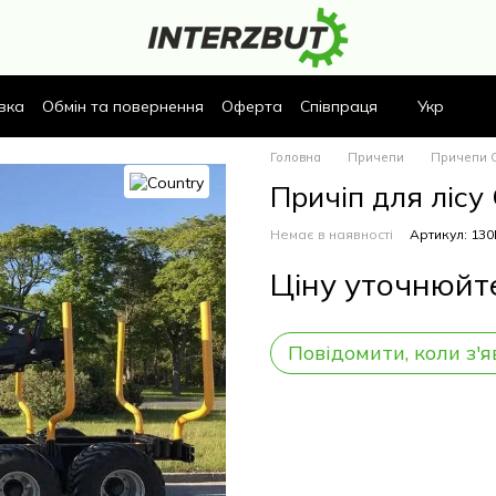
вка
Обмін та повернення
Оферта
Співпраця
Укр
Головна
Причепи
Причепи C
Причіп для ліс
Немає в наявності
Артикул: 13
Ціну уточнюйт
Повідомити, коли з'я
Опис
Характеристики