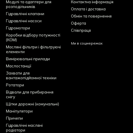
Модулі та адаптери для
Контактна інформація
розподільників
Оплата і доставка
Гідравлічні клапани
Обмін та повернення
Гідравлічні насоси
Оферта
Гідромотори
Співпраця
Коробки відбору потужності
(КОМ)
Ми в соцмережах
Масляні фільтри і фільтруючі
елементи
Вимірювальні прилади
Маслостанції
Захвати для
вантажопідйомної техніки
Ротатори
Відвали для прибирання
снігу
Щітки дорожні (комунальні)
Маніпулятори
Причепи
Гідравлічні масляні
радіатори