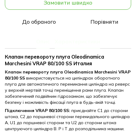
Замовити швидко
До обраного
Порівняти
Опис
Характеристики
Клапан перевороту плуга Oleodinamica
Marchesini VRAP 80/100 SS Италия
Клапан перевороту плуга Oleodinamica Marchesini VRAP
80/100 SS
використовується на циліндрах оборотного
плуга для автоматичного перемикання циліндра на реверс
у верхній мертвій точці переміщення рами плуга. Клапан
забезпечений подвійним гідрозамком, що забезпечує
безпеку і можливість фіксації плуга в будь-якій точці.
Підключення
VRAP 80/100 SS:
приєднайте C1 до сторони
штока, C2 до поршневої сторони перекидального циліндра
A, U1 до поршневої сторони та U2 до сторони штока
центруючого циліндра В. P і T до розподільника машини.