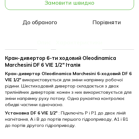
Замовити швидко
До обраного
Порівняти
Опис
Характеристики
Кран-дивертор 6-ти ходовий Oleodinamica
Marchesini DF 6 VIE 1/2" Італія
Кран-дивертор Oleodinamica Marchesini 6-ходовий DF 6
VIE 1/2"
використовується для зміни напрямку робочої
рідини. Шестиходовий дивертор складається з двох
трилінійних диверторів: кожен з них використовується для
зміни напрямку руху потоку. Одна рукоятка контролює
обидві частини одночасно.
Установка DF 6 VIE 1/2"
: Підключіть P і P1 до двох ліній
нагнітання, A і B до портів першого гідроприводу, А1 і В1
до портів другого гідроприводу.