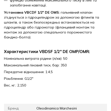
функцію обмеження максимального тиску в лінії та
запобігання кавітації.
Установка
VBCDF 1/2" DE OMS:
гальмівний клапан
з'єднується з гідроциліндром за допомогою фітингів та
шлангів, а також безпосередньо встановлюється на
гідроциліндр або гідромотор (фланцевий монтаж та
монтаж за допомогою спеціального порожнистого
банджо-болта).
Характеристики VBDSF 1/2" DE OMP/OMR:
Номінальна витрата рідини (л/хв): 50
Максимальний піковий тиск, бар: 350
Передатне відношення: 1:4,5
Різьблення: G1/2"
Вес, кг.: 2,150
Бренд
Oleodinamica Marchesini