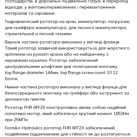
господарстві, в дорожньо-будівельної газузі, в переробці
відходів, у вантажоперевезеннях і перевантаження
матеріалів та сировини.
Гидравлический ротатор на кран, манипулятор, погрузчик,
для грейфера манипулятора, для лесного манипулятора,
строительной и лесной техники
Верхня частина ротатора виконана у вигляді фланця.
Такий ротатор зазвичай використовується для жорсткого
кріплення на рукояті крана або на майданчику з
керованим нахилом. Ротатор забезпечений
центрувальними штифтами для полегшення монтажу.
top.flange.diameter 144мм. top.flange.screw.count 10 12
болти.
Нижня частина ротатора виконана у вигляді фланця для
безпосереднього монтажу на грейфері або інструменті за
допомогою гвинтів
Ротатор FHR 6FF2X конструктивно являє собою надійний
лопатевої мотор, який забезпечує крутний момент 1850Нм
при 25МПа.
Formiko Hydraulics ротатор FHR 6FF2X забезпечений
подвійними підшипниками для стійкості як до розтягуються,