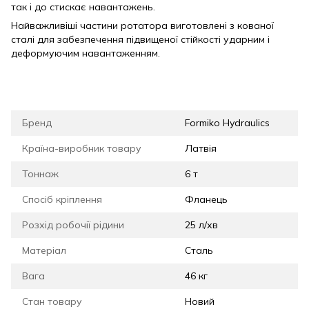
так і до стискає навантажень.
Найважливіші частини ротатора виготовлені з кованої
сталі для забезпечення підвищеної стійкості ударним і
деформуючим навантаженням.
Бренд
Formiko Hydraulics
Країна-виробник товару
Латвія
Тоннаж
6 т
Спосіб кріплення
Фланець
Розхід робочії рідини
25 л/хв
Матеріал
Сталь
Вага
46 кг
Стан товару
Новий