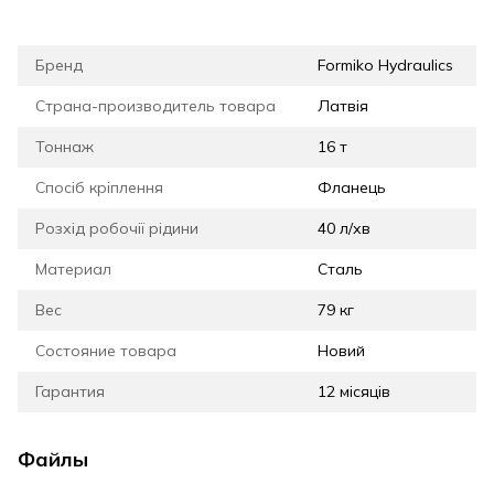
Бренд
Formiko Hydraulics
Страна-производитель товара
Латвія
Тоннаж
16 т
Спосіб кріплення
Фланець
Розхід робочії рідини
40 л/хв
Материал
Сталь
Вес
79 кг
Состояние товара
Новий
Гарантия
12 місяців
Файлы