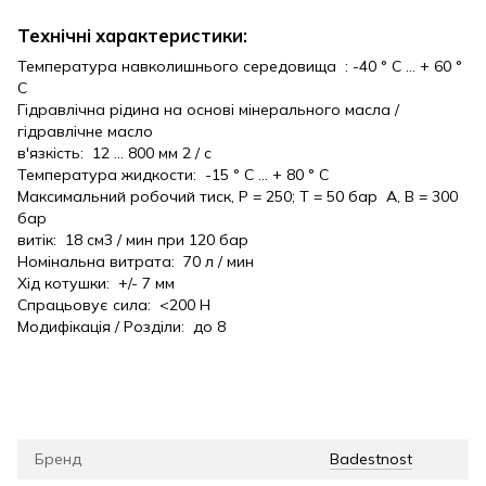
Технічні характеристики:
Температура навколишнього середовища : -40 ° C ... + 60 °
C
Гідравлічна рідина на основі мінерального масла /
гідравлічне масло
в'язкість: 12 ... 800 мм 2 / с
Температура жидкости: -15 ° C ... + 80 ° C
Максимальний робочий тиск, P = 250; Т = 50 бар A, B = 300
бар
витік: 18 см3 / мин при 120 бар
Номінальна витрата: 70 л / мин
Хід котушки: +/- 7 мм
Спрацьовує сила: <200 Н
Модифікація / Розділи: до 8
Бренд
Badestnost