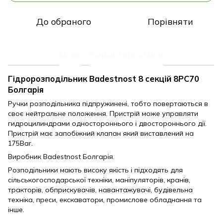
До обраного
Порівняти
Опис
Характеристики
Гідророзподільник Badestnost 8 секцій 8PC70
Болгарія
Ручки розподільника підпружинені, тобто повертаються в
своє нейтральне положення. Пристрій може управляти
гидроцилиндрами одностороннього і двостороннього дії.
Пристрій має запобіжний клапан який виставлений на
175Bar.
Виробник Badestnost Болгарія.
Розподільники мають високу якість і підходять для
сільськогосподарської техніки, маніпуляторів, кранів,
тракторів, обприскувачів, навантажувачі, будівельна
техніка, преси, екскаватори, промислове обладнання та
інше.