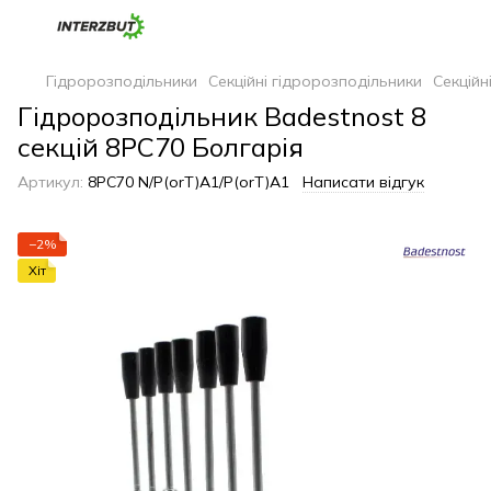
Гідророзподільники
Секційні гідророзподільники
Секційн
Гідророзподільник Badestnost 8
секцій 8PC70 Болгарія
Артикул:
8PC70 N/P(orT)A1/P(orT)A1
Написати відгук
−2%
Хіт