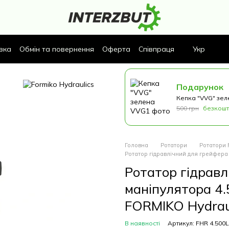
вка
Обмін та повернення
Оферта
Співпраця
Укр
Подарунок
Кепка "VVG" зел
500 грн
безкош
Головна
Ротатори
Ротатори F
Ротатор гідравлічний для грейфера 
Ротатор гідрав
маніпулятора 4.
FORMIKO Hydrau
В наявності
Артикул: FHR 4.500L