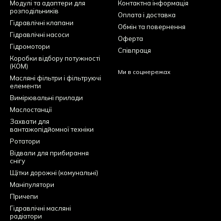
Модулі та адаптери для
Контактна інформація
розподільників
Оплата і доставка
Гідравлічні клапани
Обмін та повернення
Гідравлічні насоси
Оферта
Гідромотори
Співпраця
Коробки відбору потужності
(КОМ)
Ми в соцмережах
Масляні фільтри і фільтруючі
елементи
Вимірювальні прилади
Маслостанції
Захвати для
вантажопідйомної техніки
Ротатори
Відвали для прибирання
снігу
Щітки дорожні (комунальні)
Маніпулятори
Причепи
Гідравлічні масляні
радіатори