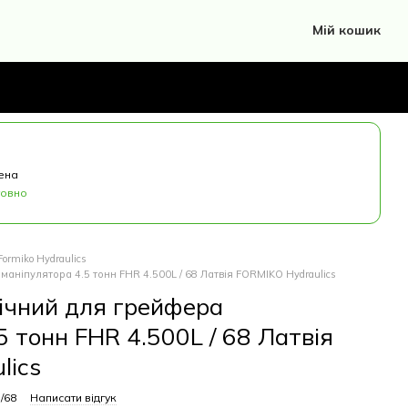
Мій кошик
ена
товно
ormiko Hydraulics
маніпулятора 4.5 тонн FHR 4.500L / 68 Латвія FORMIKO Hydraulics
лічний для грейфера
5 тонн FHR 4.500L / 68 Латвія
lics
/68
Написати відгук