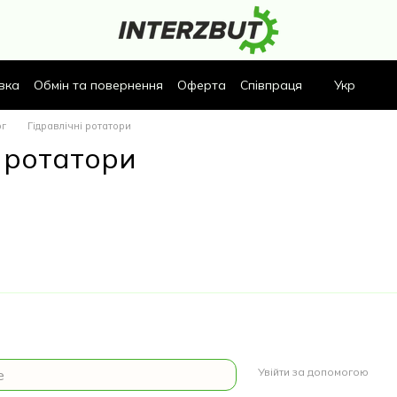
вка
Обмін та повернення
Оферта
Співпраця
Укр
ог
Гідравлічні ротатори
і ротатори
Увійти за допомогою