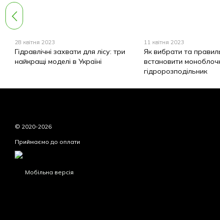
28 квітня 2023
11 квітня 2023
Гідравлічні захвати для лісу: три
Як вибрати та правил
найкращі моделі в Україні
встановити моноблоч
гідророзподільник
© 2020-2026
Приймаємо до оплати
Мобільна версія