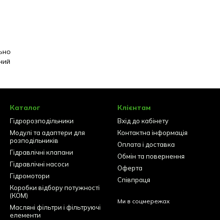
ьно
ний
Каталог
Клієнтам
Гідророзподільники
Вхід до кабінету
Модулі та адаптери для
Контактна інформація
розподільників
Оплата і доставка
Гідравлічні клапани
Обмін та повернення
Гідравлічні насоси
Оферта
Гідромотори
Співпраця
Коробки відбору потужності
(КОМ)
Ми в соцмережах
Масляні фільтри і фільтруючі
елементи